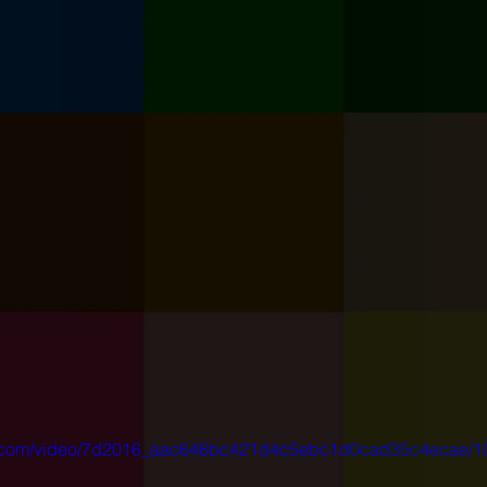
tic.com/video/7d2016_aac646bc421d4c5ebc1d0cad35c4ecae/1