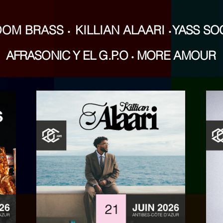
OOM BRASS
KILLIAN ALAARI
YASS SO
•
•
AFRASONIC Y EL G.P.O
MORE AMOUR
•