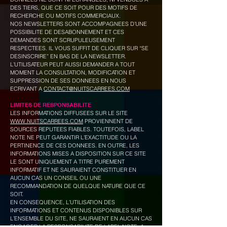
DES TIERS, QUE CE SOIT POUR DES MOTIFS DE
RECHERCHE OU MOTIFS COMMERCIAUX.
NOS NEWSLETTERS SONT ACCOMPAGNEES D’UNE
POSSIBILITE DE DESABONNEMENT ET CES
DEMANDES SONT SCRUPULEUSEMENT
RESPECTEES. IL VOUS SUFFIT DE CLIQUER SUR “SE
DESINSCRIRE” EN BAS DE LA NEWSLETTER.
L’UTILISATEUR PEUT AUSSI DEMANDER A TOUT
MOMENT LA CONSULTATION, MODIFICATION ET
SUPPRESSION DE SES DONNEES EN NOUS
ECRIVANT A
CONTACT@NUITSCARREES.COM
LIMITES DE RESPONSABILITE
LES INFORMATIONS DIFFUSEES SUR LE SITE
WWW.NUITSCARREES.COM
PROVIENNENT DE
SOURCES REPUTEES FIABLES. TOUTEFOIS, LABEL
NOTE NE PEUT GARANTIR L’EXACTITUDE OU LA
PERTINENCE DE CES DONNEES. EN OUTRE, LES
INFORMATIONS MISES A DISPOSITION SUR CE SITE
LE SONT UNIQUEMENT A TITRE PUREMENT
INFORMATIF ET NE SAURAIENT CONSTITUER EN
AUCUN CAS UN CONSEIL OU UNE
RECOMMANDATION DE QUELQUE NATURE QUE CE
SOIT.
EN CONSEQUENCE, L’UTILISATION DES
INFORMATIONS ET CONTENUS DISPONIBLES SUR
L’ENSEMBLE DU SITE, NE SAURAIENT EN AUCUN CAS
ENGAGER LA RESPONSABILITE DE LABEL NOTE, A