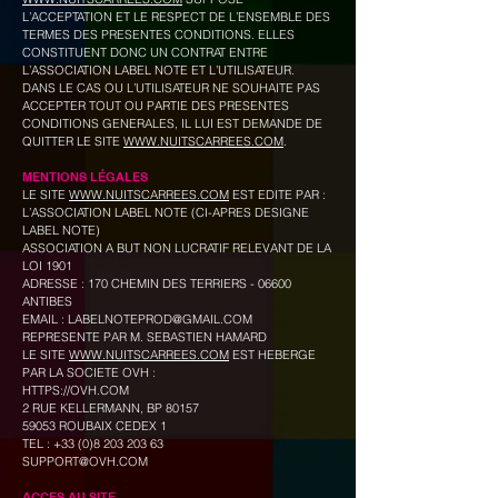
L’ACCEPTATION ET LE RESPECT DE L’ENSEMBLE DES
TERMES DES PRESENTES CONDITIONS. ELLES
CONSTITUENT DONC UN CONTRAT ENTRE
L’ASSOCIATION LABEL NOTE ET L’UTILISATEUR.
DANS LE CAS OU L’UTILISATEUR NE SOUHAITE PAS
ACCEPTER TOUT OU PARTIE DES PRESENTES
CONDITIONS GENERALES, IL LUI EST DEMANDE DE
QUITTER LE SITE
WWW.NUITSCARREES.COM
.
MENTIONS LÉGALES
LE SITE
WWW.NUITSCARREES.COM
EST EDITE PAR :
L’ASSOCIATION LABEL NOTE (CI-APRES DESIGNE
LABEL NOTE)
ASSOCIATION A BUT NON LUCRATIF RELEVANT DE LA
LOI 1901
ADRESSE : 170 CHEMIN DES TERRIERS - 06600
ANTIBES
EMAIL : LABELNOTEPROD@GMAIL.COM
REPRESENTE PAR M. SEBASTIEN HAMARD
LE SITE
WWW.NUITSCARREES.COM
EST HEBERGE
PAR LA SOCIETE OVH :
HTTPS://OVH.COM
2 RUE KELLERMANN, BP 80157
59053 ROUBAIX CEDEX 1
TEL : +33 (0)8 203 203 63
SUPPORT@OVH.COM
ACCES AU SITE