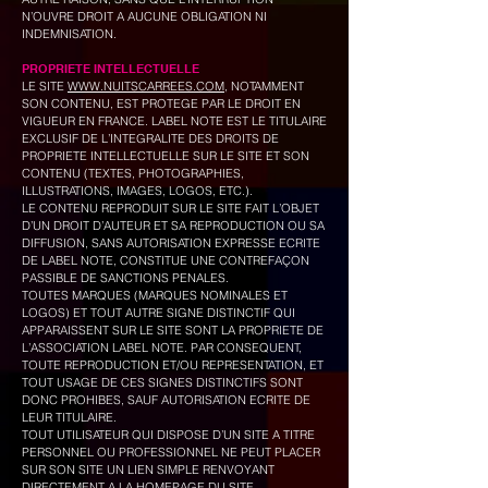
N’OUVRE DROIT A AUCUNE OBLIGATION NI
INDEMNISATION.
PROPRIETE INTELLECTUELLE
LE SITE
WWW.NUITSCARREES.COM
, NOTAMMENT
SON CONTENU, EST PROTEGE PAR LE DROIT EN
VIGUEUR EN FRANCE. LABEL NOTE EST LE TITULAIRE
EXCLUSIF DE L’INTEGRALITE DES DROITS DE
PROPRIETE INTELLECTUELLE SUR LE SITE ET SON
CONTENU (TEXTES, PHOTOGRAPHIES,
ILLUSTRATIONS, IMAGES, LOGOS, ETC.).
LE CONTENU REPRODUIT SUR LE SITE FAIT L’OBJET
D’UN DROIT D’AUTEUR ET SA REPRODUCTION OU SA
DIFFUSION, SANS AUTORISATION EXPRESSE ECRITE
DE LABEL NOTE, CONSTITUE UNE CONTREFAÇON
PASSIBLE DE SANCTIONS PENALES.
TOUTES MARQUES (MARQUES NOMINALES ET
LOGOS) ET TOUT AUTRE SIGNE DISTINCTIF QUI
APPARAISSENT SUR LE SITE SONT LA PROPRIETE DE
L’ASSOCIATION LABEL NOTE. PAR CONSEQUENT,
TOUTE REPRODUCTION ET/OU REPRESENTATION, ET
TOUT USAGE DE CES SIGNES DISTINCTIFS SONT
DONC PROHIBES, SAUF AUTORISATION ECRITE DE
LEUR TITULAIRE.
TOUT UTILISATEUR QUI DISPOSE D’UN SITE A TITRE
PERSONNEL OU PROFESSIONNEL NE PEUT PLACER
SUR SON SITE UN LIEN SIMPLE RENVOYANT
DIRECTEMENT A LA HOMEPAGE DU SITE