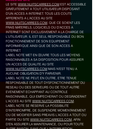
LE SITE
WWW.NUITSCARREES.COM
EST ACCESSIBLE
GRATUITEMENT A TOUT UTILISATEUR DISPOSANT
D’UN ACCES A INTERNET. TOUS LES COUTS
AFFERENTS A L’ACCES AU SITE
WWW.NUITSCARREES.COM
, QUE CE SOIENT LES
FRAIS MATERIELS, LOGICIELS OU D’ACCES A
INTERNET SONT EXCLUSIVEMENT A LA CHARGE DE
L’UTILISATEUR. IL EST SEUL RESPONSABLE DU BON
FONCTIONNEMENT DE SON EQUIPEMENT
INFORMATIQUE AINSI QUE DE SON ACCES A
INTERNET.
LABEL NOTE MET EN ŒUVRE TOUS LES MOYENS
RAISONNABLES A SA DISPOSITION POUR ASSURER
UN ACCES DE QUALITE AU SITE
WWW.NUITSCARREES.COM
MAIS N’EST TENU A
AUCUNE OBLIGATION D’Y PARVENIR.
LABEL NOTE NE PEUT, EN OUTRE, ETRE TENUE
RESPONSABLE DE TOUT DYSFONCTIONNEMENT DU
RESEAU OU DES SERVEURS OU DE TOUT AUTRE
EVENEMENT ECHAPPANT AU CONTROLE
RAISONNABLE, QUI EMPECHERAIT OU DEGRADERAIT
L’ACCES AU SITE
WWW.NUITSCARREES.COM
.
LABEL NOTE SE RESERVE LA POSSIBILITE
D’INTERROMPRE, DE SUSPENDRE MOMENTANEMENT
OU DE MODIFIER SANS PREAVIS L’ACCES A TOUT OU
PARTIE DU SITE
WWW.NUITSCARREES.COM
, AFIN
D’EN ASSURER LA MAINTENANCE, OU POUR TOUTE
AUTRE RAISON, SANS QUE L’INTERRUPTION