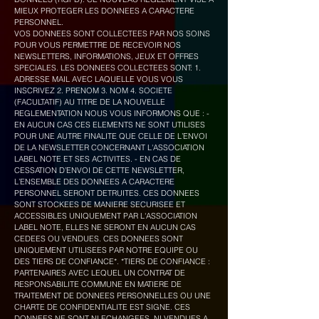
MIEUX PROTEGER LES DONNEES A CARACTERE
PERSONNEL.
VOS DONNEES SONT COLLECTEES PAR NOS SOINS
POUR VOUS PERMETTRE DE RECEVOIR NOS
NEWSLETTERS, INFORMATIONS, JEUX ET OFFRES
SPECIALES. LES DONNEES COLLECTEES SONT: 1.
ADRESSE MAIL AVEC LAQUELLE VOUS VOUS
INSCRIVEZ 2. PRENOM 3. NOM 4. SOCIETE
(FACULTATIF) AU TITRE DE LA NOUVELLE
REGLEMENTATION NOUS VOUS INFORMONS QUE : -
EN AUCUN CAS CES ELEMENTS NE SONT UTILISES
POUR UNE AUTRE FINALITE QUE CELLE DE L’ENVOI
DE LA NEWSLETTER CONCERNANT L'ASSOCIATION
LABEL NOTE ET SES ACTIVITES. - EN CAS DE
CESSATION D’ENVOI DE CETTE NEWSLETTER,
L’ENSEMBLE DES DONNEES A CARACTERE
PERSONNEL SERONT DETRUITES. CES DONNEES
SONT STOCKEES DE MANIERE SECURISEE ET
ACCESSIBLES UNIQUEMENT PAR L'ASSOCIATION
LABEL NOTE, ELLES NE SERONT EN AUCUN CAS
CEDEES OU VENDUES. CES DONNEES SONT
UNIQUEMENT UTILISEES PAR NOTRE EQUIPE OU
DES TIERS DE CONFIANCE*. *TIERS DE CONFIANCE :
PARTENAIRES AVEC LEQUEL UN CONTRAT DE
RESPONSABILITE COMMUNE EN MATIERE DE
TRAITEMENT DE DONNEES PERSONNELLES OU UNE
CHARTE DE CONFIDENTIALITE EST SIGNE. CES
DONNEES NE SONT NI ECHANGEES, NI VENDUES A