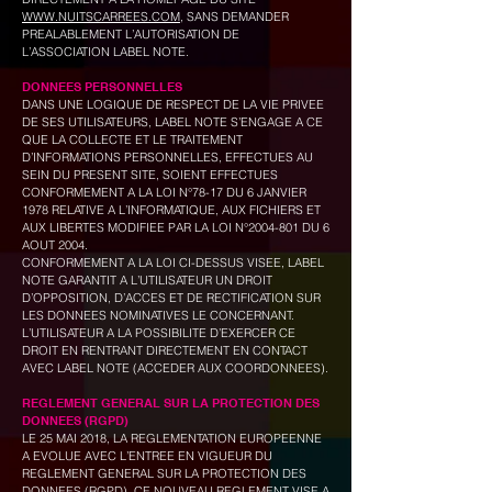
WWW.NUITSCARREES.COM
, SANS DEMANDER
PREALABLEMENT L’AUTORISATION DE
L’ASSOCIATION LABEL NOTE.
DONNEES PERSONNELLES
DANS UNE LOGIQUE DE RESPECT DE LA VIE PRIVEE
DE SES UTILISATEURS, LABEL NOTE S’ENGAGE A CE
QUE LA COLLECTE ET LE TRAITEMENT
D’INFORMATIONS PERSONNELLES, EFFECTUES AU
SEIN DU PRESENT SITE, SOIENT EFFECTUES
CONFORMEMENT A LA LOI N°78-17 DU 6 JANVIER
1978 RELATIVE A L’INFORMATIQUE, AUX FICHIERS ET
AUX LIBERTES MODIFIEE PAR LA LOI N°
2004-801
DU 6
AOUT 2004.
CONFORMEMENT A LA LOI CI-DESSUS VISEE, LABEL
NOTE GARANTIT A L’UTILISATEUR UN DROIT
D’OPPOSITION, D’ACCES ET DE RECTIFICATION SUR
LES DONNEES NOMINATIVES LE CONCERNANT.
L’UTILISATEUR A LA POSSIBILITE D’EXERCER CE
DROIT EN RENTRANT DIRECTEMENT EN CONTACT
AVEC LABEL NOTE (ACCEDER AUX COORDONNEES).
REGLEMENT GENERAL SUR LA PROTECTION DES
DONNEES (RGPD)
LE 25 MAI 2018, LA REGLEMENTATION EUROPEENNE
A EVOLUE AVEC L’ENTREE EN VIGUEUR DU
REGLEMENT GENERAL SUR LA PROTECTION DES
DONNEES (RGPD). CE NOUVEAU REGLEMENT VISE A